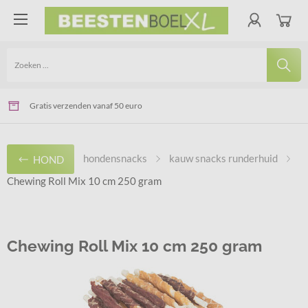
Voor 14.00 uur besteld - De volgende werkdag geleverd
Veilig online betalen via Ideal of Bancontact
Gratis verzenden vanaf 50 euro
hondensnacks
kauw snacks runderhuid
HOND
Chewing Roll Mix 10 cm 250 gram
Chewing Roll Mix 10 cm 250 gram