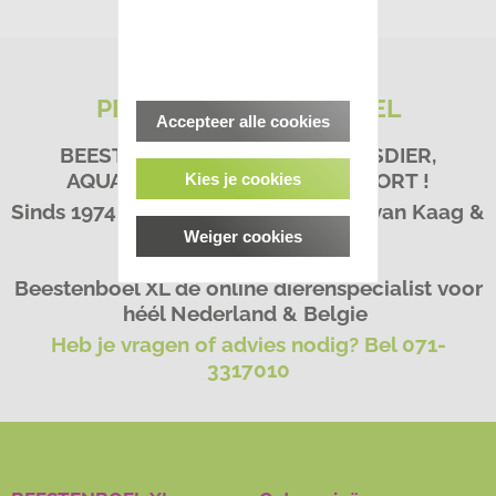
PETS&CO BEESTENBOEL
Accepteer alle cookies
BEESTACHTIG GOED VOOR HUISDIER,
AQUARIA, VIJVER & HENGELSPORT !
Kies je cookies
Sinds 1974 - Dé Dierenspeciaalzaak van Kaag &
Braassem
Weiger cookies
Beestenboel XL dé online dierenspecialist voor
héél Nederland & Belgie
Heb je vragen of advies nodig? Bel 071-
3317010