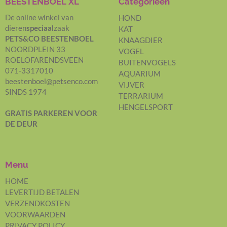
BEESTENBOEL XL
Categorieën
De online winkel van
HOND
dieren
speciaal
zaak
KAT
PETS&CO BEESTENBOEL
KNAAGDIER
NOORDPLEIN 33
VOGEL
ROELOFARENDSVEEN
BUITENVOGELS
071-3317010
AQUARIUM
beestenboel@petsenco.com
VIJVER
SINDS 1974
TERRARIUM
HENGELSPORT
GRATIS PARKEREN
VOOR
DE DEUR
Menu
HOME
LEVERTIJD BETALEN
VERZENDKOSTEN
VOORWAARDEN
PRIVACY POLICY