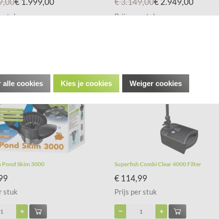
9,00
€ 1.999,00
€ 3.149,00
€ 2.949,00
r stuk
Prijs per stuk
 alle cookies
Kies je cookies
Weiger cookies
h Pond Skim 3000
Superfish Combi Clear 4000 Filter
99
€ 114,99
r stuk
Prijs per stuk