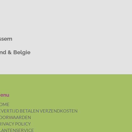
assem
and & Belgie
enu
OME
EVERTIJD BETALEN VERZENDKOSTEN
OORWAARDEN
RIVACY POLICY
LANTENSERVICE