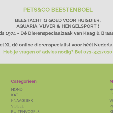
PETS&CO BEESTENBOEL
BEESTACHTIG GOED VOOR HUISDIER,
AQUARIA, VIJVER & HENGELSPORT !
ds 1974 - Dé Dierenspeciaalzaak van Kaag & Bra
l XL dé online dierenspecialist voor héél Nederl
Heb je vragen of advies nodig? Bel 071-3317010
Categorieën
M
HOND
H
KAT
L
KNAAGDIER
V
VOGEL
P
BUITENVOGELS
K