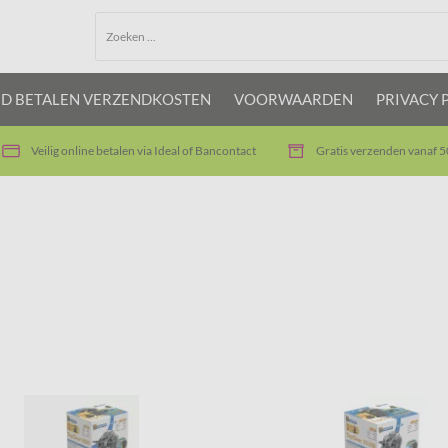
JD BETALEN VERZENDKOSTEN
VOORWAARDEN
PRIVACY 
Veilig online betalen via Ideal of Bancontact
Gratis verzenden vanaf 5