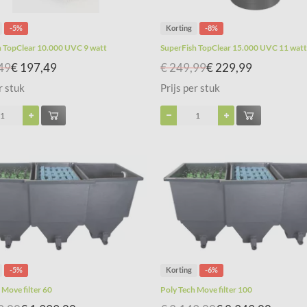
-5%
Korting
-8%
h TopClear 10.000 UVC 9 watt
SuperFish TopClear 15.000 UVC 11 watt
49
€ 197,49
€ 249,99
€ 229,99
r stuk
Prijs per stuk
-5%
Korting
-6%
 Move filter 60
Poly Tech Move filter 100