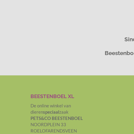
Sin
Beestenboe
BEESTENBOEL XL
De online winkel van
dieren
speciaal
zaak
PETS&CO BEESTENBOEL
NOORDPLEIN 33
ROELOFARENDSVEEN