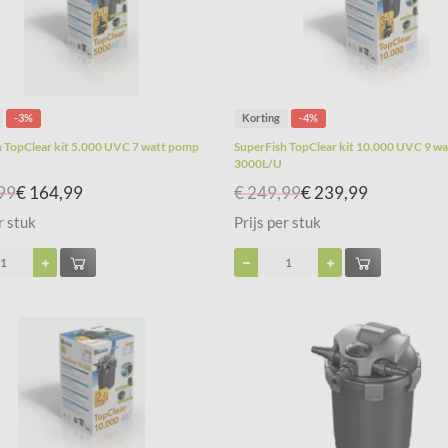
-3%
Korting
-4%
h TopClear kit 5.000 UVC 7 watt pomp
SuperFish TopClear kit 10.000 UVC 9 w
3000L/U
99
€ 164,99
€ 249,99
€ 239,99
r stuk
Prijs per stuk