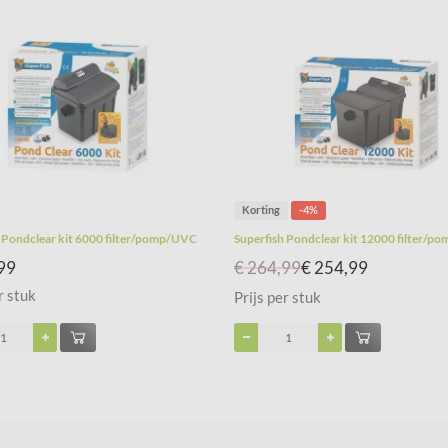
Korting
-4%
 Pondclear kit 6000 filter/pomp/UVC
Superfish Pondclear kit 12000 filter/
99
€ 264,99
€ 254,99
r stuk
Prijs per stuk