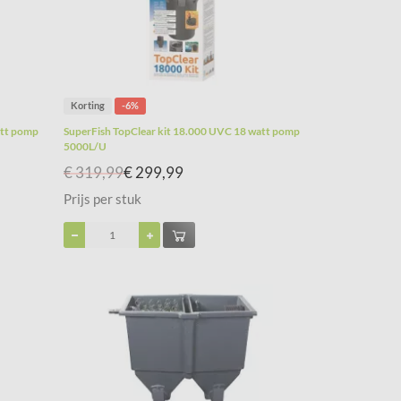
Korting
-6%
att pomp
SuperFish TopClear kit 18.000 UVC 18 watt pomp
5000L/U
€ 319,99
€ 299,99
Prijs per stuk