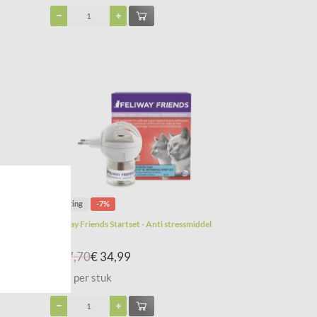
Korting
-7%
Feliway Friends Startset - Anti stressmiddel
€ 37,70
€ 34,99
Prijs per stuk