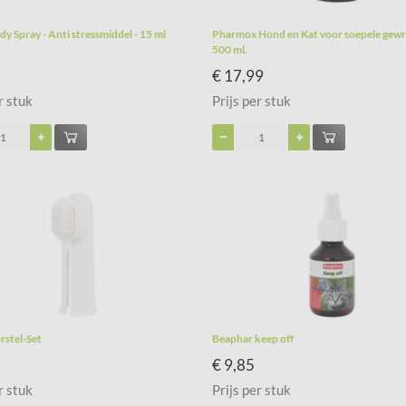
y Spray - Anti stressmiddel - 15 ml
Pharmox Hond en Kat voor soepele gewr
500 ml.
€ 17,99
r stuk
Prijs per stuk
rstel-Set
Beaphar keep off
€ 9,85
r stuk
Prijs per stuk