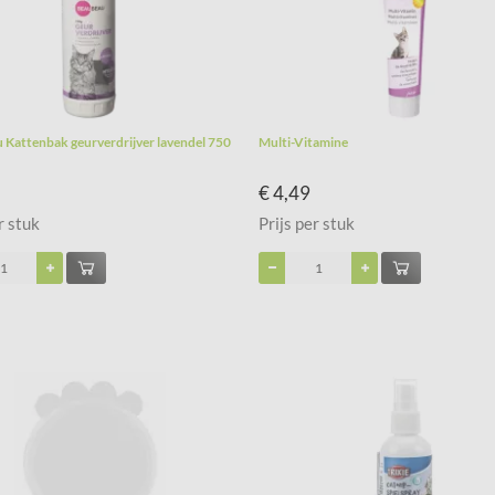
Kattenbak geurverdrijver lavendel 750
Multi-Vitamine
€ 4,49
r stuk
Prijs per stuk