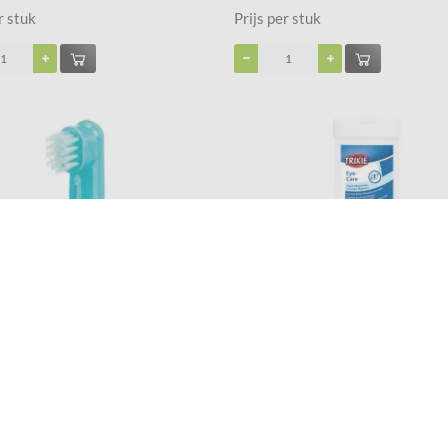
r stuk
Prijs per stuk
stel set 2 stuks 3x6 cm
Oog-Verzorgingsdoekjes
€ 3,99
r stuk
Prijs per stuk