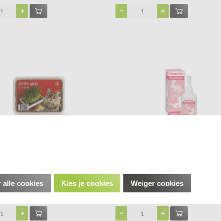
s in plastic doosje 130 gram
Sanimal Clean ear Oorreiniger 60 ml
€ 14,99
 alle cookies
Kies je cookies
Weiger cookies
r stuk
Prijs per stuk