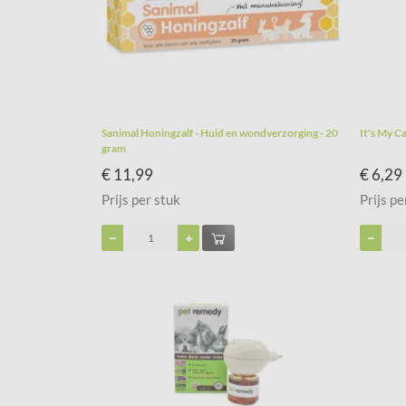
Sanimal Honingzalf - Huid en wondverzorging - 20
It's My C
gram
€ 11,99
€ 6,29
Prijs per stuk
Prijs pe