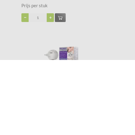
Prijs per stuk
Korting
-3%
Feliway Optimum Startset - Anti stressmiddel - 48
ml Kat
€ 41,35
€ 39,99
Prijs per stuk