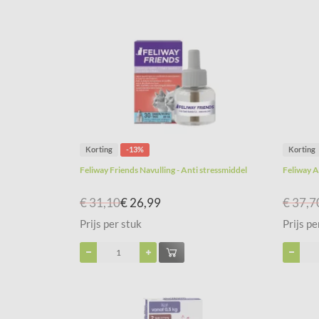
Korting
-13%
Korting
Feliway Friends Navulling - Anti stressmiddel
Feliway A
€ 31,10
€ 26,99
€ 37,7
Prijs per stuk
Prijs pe