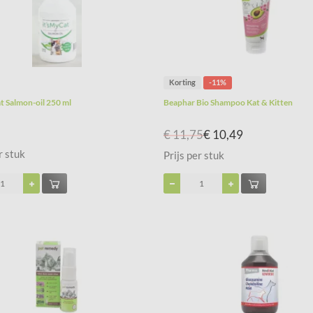
Korting
-11%
at Salmon-oil 250 ml
Beaphar Bio Shampoo Kat & Kitten
€ 11,75
€ 10,49
r stuk
Prijs per stuk