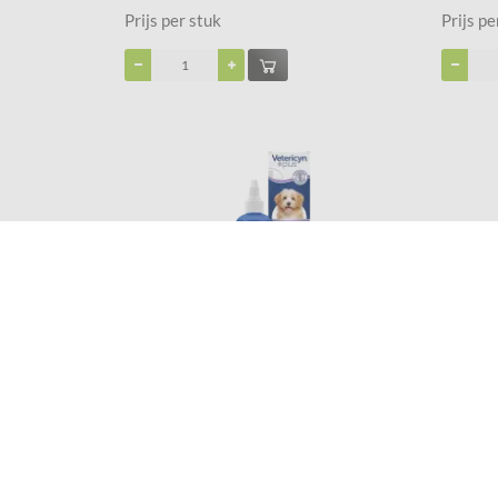
Prijs per stuk
Prijs pe
Vetericyn Plus Oogzorg Oogdruppels voor alle
Tandenbor
dieren.
€ 16,99
€ 2,75
Prijs per stuk
Prijs pe