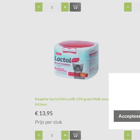
Beaphar lactol kitty milk 250 gram Melk voor
Kattengra
kittens
€ 13,95
€ 2,39
Accepteer
Prijs per stuk
Prijs pe