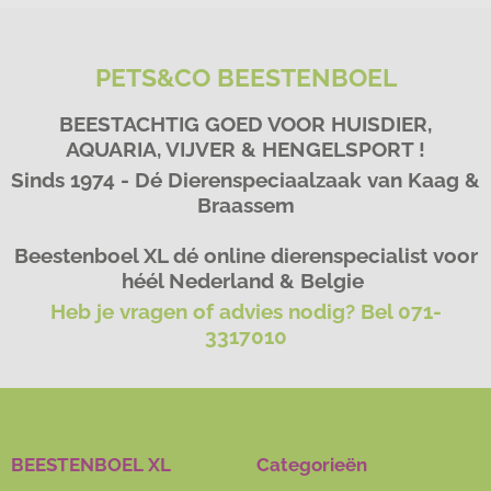
PETS&CO BEESTENBOEL
BEESTACHTIG GOED VOOR HUISDIER,
AQUARIA, VIJVER & HENGELSPORT !
Sinds 1974 - Dé Dierenspeciaalzaak van Kaag &
Braassem
Beestenboel XL dé online dierenspecialist voor
héél Nederland & Belgie
Heb je vragen of advies nodig? Bel 071-
3317010
BEESTENBOEL XL
Categorieën