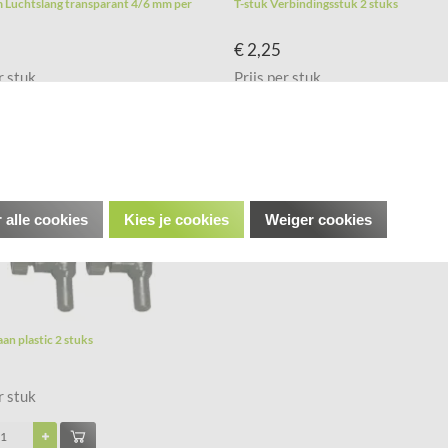
 Luchtslang transparant 4/6 mm per
T-stuk Verbindingsstuk 2 stuks
€ 2,25
r stuk
Prijs per stuk
 alle cookies
Kies je cookies
Weiger cookies
aan plastic 2 stuks
r stuk