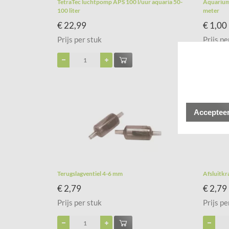
TetraTec luchtpomp APS 100 l/uur aquaria 50-
Aquarium
100 liter
meter
€ 22,99
€ 1,00
Prijs per stuk
Prijs pe
Accepteer
Terugslagventiel 4-6 mm
Afsluitkr
€ 2,79
€ 2,79
Prijs per stuk
Prijs pe