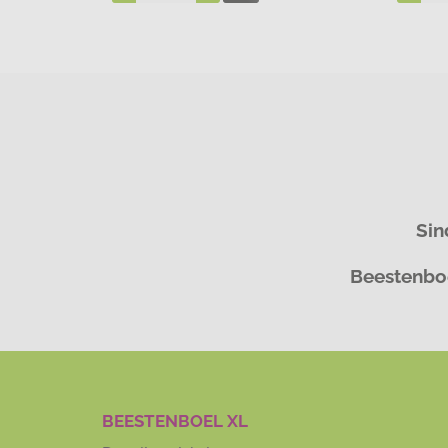
Sin
Beestenboe
BEESTENBOEL XL