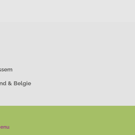
assem
and & Belgie
enu