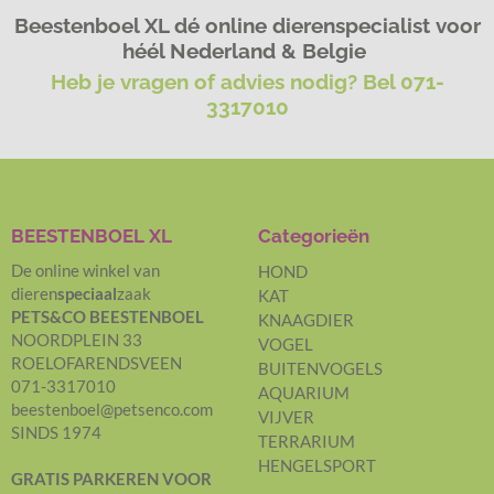
Beestenboel XL dé online dierenspecialist voor
héél Nederland & Belgie
Heb je vragen of advies nodig? Bel 071-
3317010
BEESTENBOEL XL
Categorieën
De online winkel van
HOND
dieren
speciaal
zaak
KAT
PETS&CO BEESTENBOEL
KNAAGDIER
NOORDPLEIN 33
VOGEL
ROELOFARENDSVEEN
BUITENVOGELS
071-3317010
AQUARIUM
beestenboel@petsenco.com
VIJVER
SINDS 1974
TERRARIUM
HENGELSPORT
GRATIS PARKEREN
VOOR