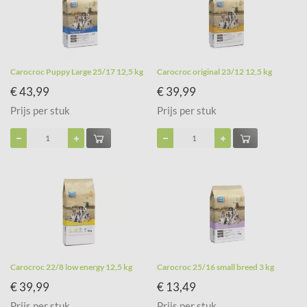
Carocroc Puppy Large 25/17 12,5 kg
Carocroc original 23/12 12,5 kg
€ 43,99
€ 39,99
Prijs per stuk
Prijs per stuk
Carocroc 22/8 low energy 12,5 kg
Carocroc 25/16 small breed 3 kg
€ 39,99
€ 13,49
Prijs per stuk
Prijs per stuk