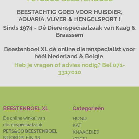
BEESTACHTIG GOED VOOR HUISDIER,
AQUARIA, VIJVER & HENGELSPORT !
Sinds 1974 - Dé Dierenspeciaalzaak van Kaag &
Braassem
Beestenboel XL dé online dierenspecialist voor
héél Nederland & Belgie
Heb je vragen of advies nodig? Bel 071-
3317010
BEESTENBOEL XL
Categorieën
De online winkel van
HOND
dieren
speciaal
zaak
KAT
PETS&CO BEESTENBOEL
KNAAGDIER
NOORDPLEIN 33
VOGEL