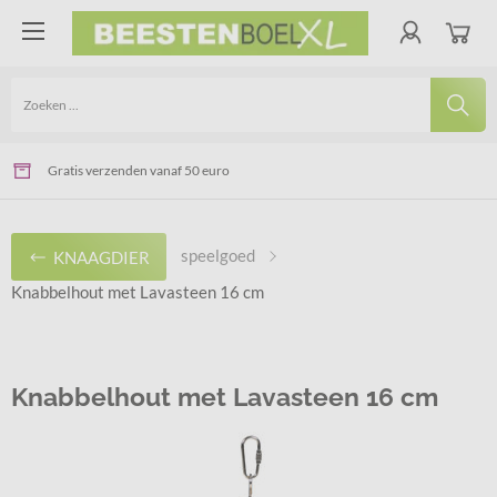
Voor 14.00 uur besteld - De volgende werkdag geleverd
Veilig online betalen via Ideal of Bancontact
Gratis verzenden vanaf 50 euro
speelgoed
KNAAGDIER
Knabbelhout met Lavasteen 16 cm
Knabbelhout met Lavasteen 16 cm