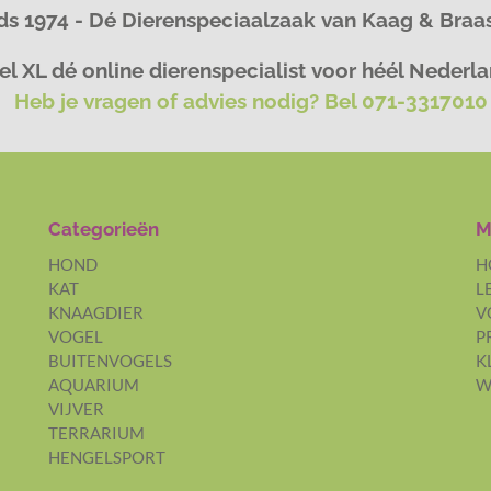
ds 1974 - Dé Dierenspeciaalzaak van Kaag & Bra
l XL dé online dierenspecialist voor héél Nederl
Heb je vragen of advies nodig? Bel 071-3317010
Categorieën
M
HOND
H
KAT
L
KNAAGDIER
V
VOGEL
P
BUITENVOGELS
K
AQUARIUM
W
VIJVER
TERRARIUM
HENGELSPORT