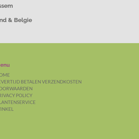
assem
and & Belgie
enu
OME
EVERTIJD BETALEN VERZENDKOSTEN
OORWAARDEN
RIVACY POLICY
LANTENSERVICE
INKEL