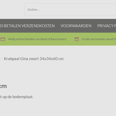
JD BETALEN VERZENDKOSTEN
VOORWAARDEN
PRIVACY 
Veilig online betalen via Ideal of Bancontact
Gratis verzenden vanaf 5
Krabpaal Gina zwart 34x34x60 cm
 cm
t op de bodemplaat.