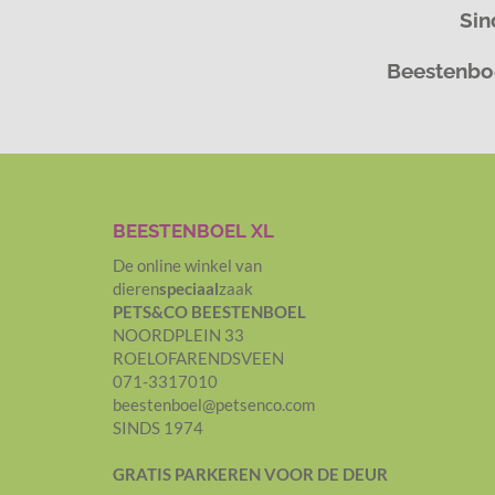
Sin
Beestenboe
BEESTENBOEL XL
De online winkel van
dieren
speciaal
zaak
PETS&CO BEESTENBOEL
NOORDPLEIN 33
ROELOFARENDSVEEN
071-3317010
beestenboel@petsenco.com
SINDS 1974
GRATIS PARKEREN
VOOR DE DEUR