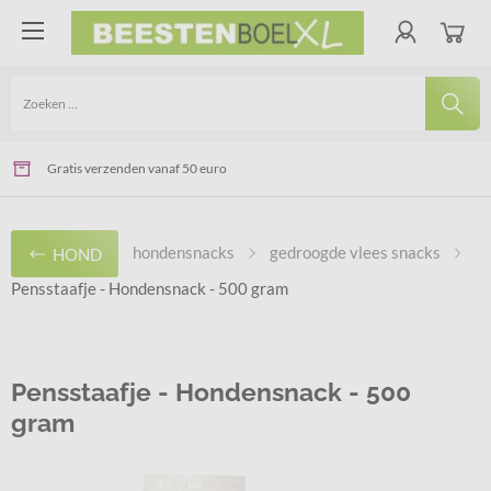
Voor 14.00 uur besteld - De volgende werkdag geleverd
Veilig online betalen via Ideal of Bancontact
Gratis verzenden vanaf 50 euro
hondensnacks
gedroogde vlees snacks
HOND
Pensstaafje - Hondensnack - 500 gram
Pensstaafje - Hondensnack - 500
gram