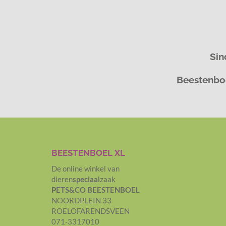
Sin
Beestenboe
BEESTENBOEL XL
De online winkel van
dieren
speciaal
zaak
PETS&CO BEESTENBOEL
NOORDPLEIN 33
ROELOFARENDSVEEN
071-3317010