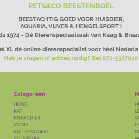
PETS&CO BEESTENBOEL
BEESTACHTIG GOED VOOR HUISDIER,
AQUARIA, VIJVER & HENGELSPORT !
ds 1974 - Dé Dierenspeciaalzaak van Kaag & Bra
l XL dé online dierenspecialist voor héél Nederl
Heb je vragen of advies nodig? Bel 071-3317010
Categorieën
M
HOND
H
KAT
L
KNAAGDIER
V
VOGEL
P
BUITENVOGELS
K
AQUARIUM
W