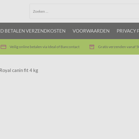
JD BETALEN VERZENDKOSTEN
VOORWAARDEN
PRIVACY 
Veilig online betalen via Ideal of Bancontact
Gratis verzenden vanaf 5
Royal canin fit 4 kg