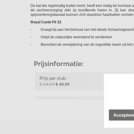
De kat die regelmatig buiten komt, heeft een matig tot normaal 
de vachtverzorging slikt zij loszittende haren in. Zij kan de
spijsverteringskanaal kunnen zich daardoor haarballen vormen
Royal Canin Fit 32
- Draagt bij aan het behoud van het ideale lichaamsgewicht
- Helpt de natuurlijke weerstand te versterken
- Bevordert de verwijdering van de ingeslikte haren uit het s
Prijsinformatie:
Prijs per stuk:
€ 54,99
€ 49,99
Accepteer