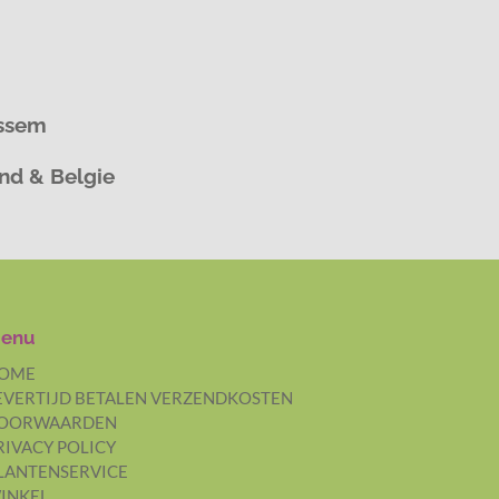
assem
and & Belgie
enu
OME
EVERTIJD BETALEN VERZENDKOSTEN
OORWAARDEN
RIVACY POLICY
LANTENSERVICE
INKEL