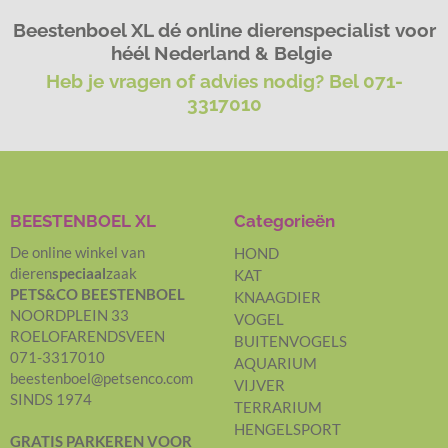
Beestenboel XL dé online dierenspecialist voor
héél Nederland & Belgie
Heb je vragen of advies nodig? Bel 071-
3317010
BEESTENBOEL XL
Categorieën
De online winkel van
HOND
dieren
speciaal
zaak
KAT
PETS&CO BEESTENBOEL
KNAAGDIER
NOORDPLEIN 33
VOGEL
ROELOFARENDSVEEN
BUITENVOGELS
071-3317010
AQUARIUM
beestenboel@petsenco.com
VIJVER
SINDS 1974
TERRARIUM
HENGELSPORT
GRATIS PARKEREN
VOOR