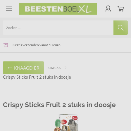
Voor 14.00 uur besteld - De volgende werkdag geleverd
Veilig online betalen via Ideal of Bancontact
Gratis verzenden vanaf 50 euro
snacks
KNAAGDIER
Crispy Sticks Fruit 2 stuks in doosje
Crispy Sticks Fruit 2 stuks in doosje