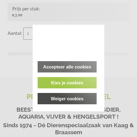
Prijs per stuk:
€ 2,99
Aantal:
Bestellen
Accepteer alle cookies
Kies je cookies
PETS&CO BEESTENBOEL
Weiger cookies
BEESTACHTIG GOED VOOR HUISDIER,
AQUARIA, VIJVER & HENGELSPORT !
Sinds 1974 - Dé Dierenspeciaalzaak van Kaag &
Braassem